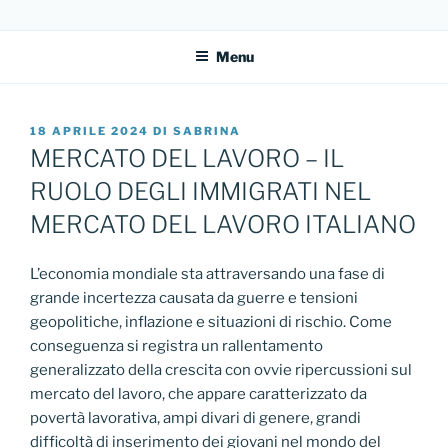
Salta
DIRITTO AL FUTURO
Sito dell'Associazione Diritto al Futuro
al
Menu
contenuto
PUBBLICATO
18 APRILE 2024
DI
SABRINA
IL
MERCATO DEL LAVORO – IL
RUOLO DEGLI IMMIGRATI NEL
MERCATO DEL LAVORO ITALIANO
L’economia mondiale sta attraversando una fase di
grande incertezza causata da guerre e tensioni
geopolitiche, inflazione e situazioni di rischio. Come
conseguenza si registra un rallentamento
generalizzato della crescita con ovvie ripercussioni sul
mercato del lavoro, che appare caratterizzato da
povertà lavorativa, ampi divari di genere, grandi
difficoltà di inserimento dei giovani nel mondo del