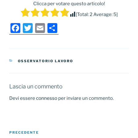
Clicca per votare questo articolo!
[Total:
2
Average:
5
]
F
T
E
C
a
w
m
o
c
itt
ai
n
e
er
l
di
CATEGORIE
OSSERVATORIO LAVORO
b
vi
o
di
o
Lascia un commento
k
Devi essere
connesso
per inviare un commento.
Navigazione
Articolo
PRECEDENTE
articoli