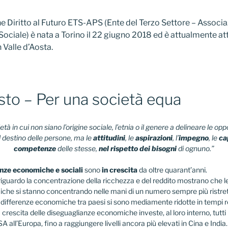
e Diritto al Futuro ETS-APS (Ente del Terzo Settore – Associa
ciale) è nata a Torino il 22 giugno 2018 ed è attualmente att
 Valle d’Aosta.
sto – Per una società equa
tà in cui non siano l’origine sociale, l’etnia o il genere a delineare le opp
il destino delle persone, ma le
attitudini
, le
aspirazioni
, l’
impegno
, le
ca
competenze
delle stesse,
nel rispetto dei bisogni
di ognuno.”
nze economiche e sociali
sono
in crescita
da oltre quarant’anni.
 riguardo la concentrazione della ricchezza e del reddito mostrano che le 
che si stanno concentrando nelle mani di un numero sempre più ristret
e differenze economiche tra paesi si sono mediamente ridotte in tempi re
crescita delle diseguaglianze economiche investe, al loro interno, tutti i
 all’Europa, fino a raggiungere livelli ancora più elevati in Cina e India.