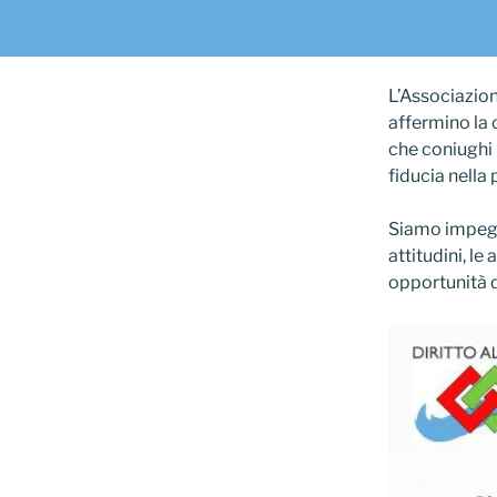
L’Associazion
affermino la 
che coniughi 
fiducia nella 
Siamo impegnat
attitudini, le
opportunità de