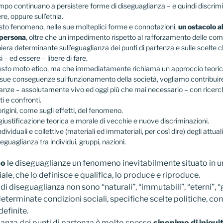
mpo continuano a persistere forme di diseguaglianza – e quindi discrim
e, oppure sull’etnia.
to fenomeno, nelle sue molteplici forme e connotazioni,
un ostacolo al
 persona
, oltre che un impedimento rispetto al rafforzamento delle com
niera determinante sull’eguaglianza dei punti di partenza e sulle scelte 
 – ed essere – libere di fare.
uesto moto etico, ma che immediatamente richiama un approccio teoric
e sue conseguenze sul funzionamento della società, vogliamo contribuire 
ianze – assolutamente vivo ed oggi più che mai necessario – con ricerc
 e confronti.
rigini, come sugli effetti, del fenomeno.
 giustificazione teorica e morale di vecchie e nuove discriminazioni.
dividuali e collettive (materiali ed immateriali, per così dire) degli attuali
seguaglianza tra individui, gruppi, nazioni.
mo
le diseguaglianze un fenomeno inevitabilmente situato in u
ale, che lo definisce e qualifica, lo produce e riproduce.
ali di diseguaglianza non sono “naturali”, “immutabili”, “eterni”, “g
 determinate condizioni sociali, specifiche scelte politiche, c
definite.
anza dei punti di partenza è molto spesso
sinonimo di iniqui