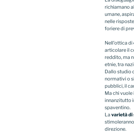
richiamano al
umane, aspira
nelle risposte
foriere di pr
Nell’ottica di
articolare il
reddito, ma no
etnie, tra nazi
Dallo studio d
normativi o si
pubblici, il 
Ma chi vuole 
innanzitutto i
spaventino.
La
varietà di
stimoleranno i
direzione.