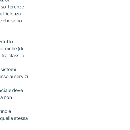
i sofferenze
ufficienza
re che sono
zitutto
onomiche (di
 tra classi o
 sistemi
esso ai servizi
ociale deve
da non
nno e
 quella stessa