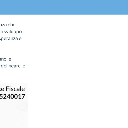
enza che
di sviluppo
 speranza e
ano le
 delineare le