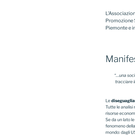
L’Associazion
Promozione So
Piemonte e in
Manife
“…una socie
tracciare 
Le
diseguaglia
Tutte le analisi
risorse economi
Se da un lato l
fenomeno della 
mondo: dagli USA