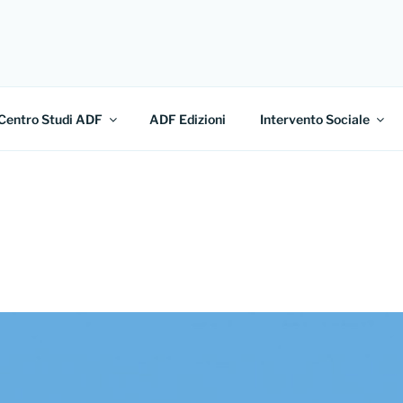
L FUTURO
l Futuro
Centro Studi ADF
ADF Edizioni
Intervento Sociale
E