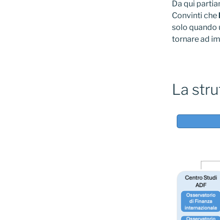
Da qui partiam
Convinti che
solo quando u
tornare ad i
La stru