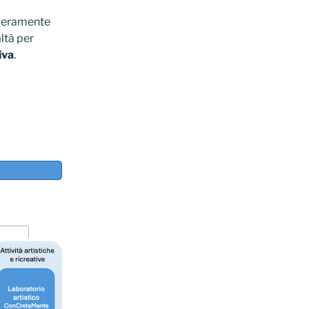
liberamente
ltà per
iva
.