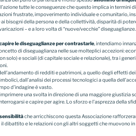
l’azione tutte le conseguenze che questo implica in termini d
zioni frustrate, impoverimento individuale e comunitario, ins
 ai bisogni della persona e della collettività, disparità di pote
evaricazioni – e a loro volta di “nuove/vecchie” diseguaglianze.
capire le diseguaglianze per contrastarle
, intendiamo innan
 concetto di diseguaglianza nelle sue molteplici accezioni: ec
n solo) e sociali (di capitale sociale e relazionale), tra i generi,
oni.
ell’andamento di redditi e patrimoni, a quello degli effetti dei
mbolici, dall’analisi dei processi tecnologici a quella dell’acc
campo d’indagine è vasto.
imprimere una svolta in direzione di una maggiore giustizia s
nterrogarsi e capire per agire. Lo sforzo e l’asprezza della sfi
 sensibilità
che arricchiscono questa Associazione rafforzera
l dibattito e le relazioni con gli altri soggetti che muovono in