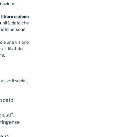
inazione –
 libero e pieno
unità, dato che
che le persone
o e una visione
al dibattito
he,
 assetti sociali,
n dato
iusti”.
ontingenze
tà
. Ci