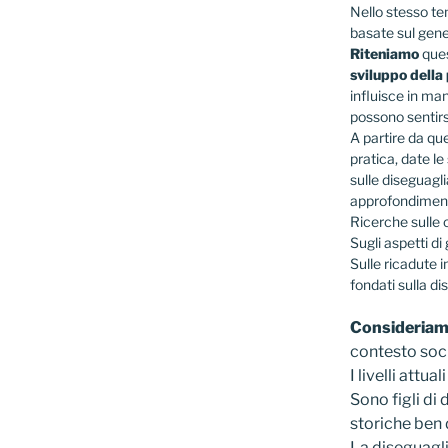
Nello stesso te
basate sul gener
Riteniamo
ques
sviluppo della
influisce in ma
possono sentirsi
A partire da q
pratica, date l
sulle diseguagl
approfondimenti
Ricerche sulle o
Sugli aspetti di
Sulle ricadute in
fondati sulla di
Consideria
contesto soci
I livelli attu
Sono figli di
storiche ben 
La diseguagli