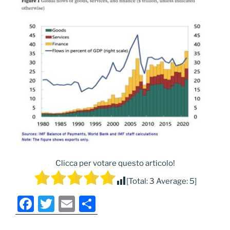
Clicca per votare questo articolo!
[Total:
3
Average:
5
]
F
T
E
C
a
w
m
o