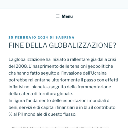
Salta
DIRITTO AL FUTURO
Sito dell'Associazione Diritto al Futuro
al
Menu
contenuto
PUBBLICATO
15 FEBBRAIO 2024
DI
SABRINA
IL
FINE DELLA GLOBALIZZAZIONE?
La globalizzazione ha iniziato a rallentare già dalla crisi
del 2008. L’inasprimento delle tensioni geopolitiche
cha hanno fatto seguito all’invasione dell’Ucraina
potrebbe rallentarne ulteriormente il passo con effetti
inflativi nel pianeta a seguito della frammentazione
della catena di fornitura globale.
In figura l’andamento delle esportazioni mondiali di
beni, servizi e di capitali finanziari e in blu il contributo
% al Pil mondiale di questo flusso.