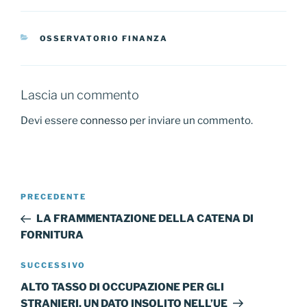
c
itt
ai
n
e
er
l
di
CATEGORIE
OSSERVATORIO FINANZA
b
vi
o
di
o
Lascia un commento
k
Devi essere
connesso
per inviare un commento.
Navigazione
Articolo
PRECEDENTE
articoli
precedente:
LA FRAMMENTAZIONE DELLA CATENA DI
FORNITURA
Articolo
SUCCESSIVO
successivo
ALTO TASSO DI OCCUPAZIONE PER GLI
STRANIERI, UN DATO INSOLITO NELL’UE